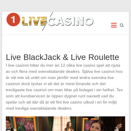
Skip
Live
to
content
casino
Allt
om
livecasinon
Live BlackJack & Live Roulette
I live casinot hittar du mer än 12 olika live casino spel att njuta
av och flera med svensktalande dealers. Själva live casinot hos
är väl inte så unikt om man jämför med andra svenska live
casinon dock tycker vi att det är mest lönande och det
trevligaste live casinot om man tittar på bolaget i sin helhet. Tex
som att kundservicen är öppen dygnet runt oavsett vad du
spelar och att där då är ett fint live casino utbud i en fin miljö
med trevliga svensktalande dealers.