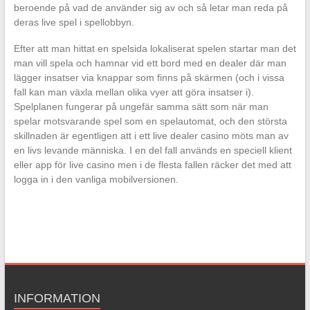
beroende på vad de använder sig av och så letar man reda på
deras live spel i spellobbyn.
Efter att man hittat en spelsida lokaliserat spelen startar man det
man vill spela och hamnar vid ett bord med en dealer där man
lägger insatser via knappar som finns på skärmen (och i vissa
fall kan man växla mellan olika vyer att göra insatser i).
Spelplanen fungerar på ungefär samma sätt som när man
spelar motsvarande spel som en spelautomat, och den största
skillnaden är egentligen att i ett live dealer casino möts man av
en livs levande människa. I en del fall används en speciell klient
eller app för live casino men i de flesta fallen räcker det med att
logga in i den vanliga mobilversionen.
INFORMATION