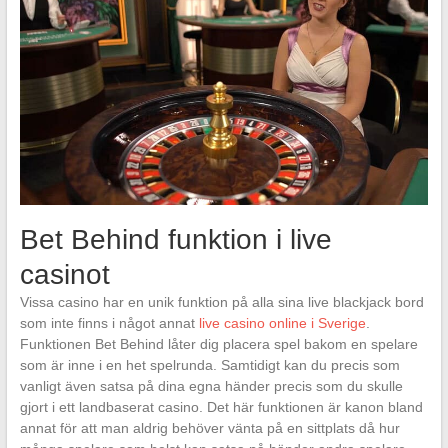
Bet Behind funktion i live
casinot
Vissa casino har en unik funktion på alla sina live blackjack bord
som inte finns i något annat
live casino online i Sverige
.
Funktionen Bet Behind låter dig placera spel bakom en spelare
som är inne i en het spelrunda. Samtidigt kan du precis som
vanligt även satsa på dina egna händer precis som du skulle
gjort i ett landbaserat casino. Det här funktionen är kanon bland
annat för att man aldrig behöver vänta på en sittplats då hur