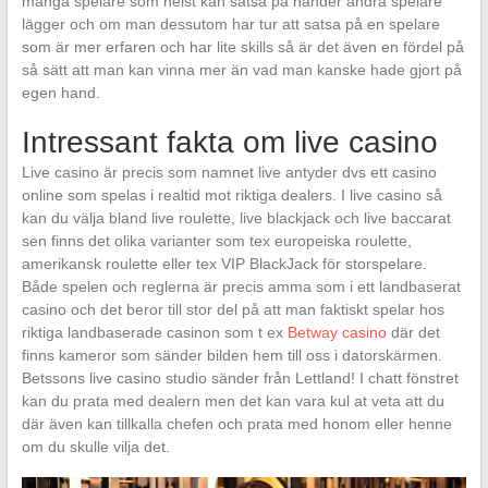
många spelare som helst kan satsa på händer andra spelare
lägger och om man dessutom har tur att satsa på en spelare
som är mer erfaren och har lite skills så är det även en fördel på
så sätt att man kan vinna mer än vad man kanske hade gjort på
egen hand.
Intressant fakta om live casino
Live casino är precis som namnet live antyder dvs ett casino
online som spelas i realtid mot riktiga dealers. I live casino så
kan du välja bland live roulette, live blackjack och live baccarat
sen finns det olika varianter som tex europeiska roulette,
amerikansk roulette eller tex VIP BlackJack för storspelare.
Både spelen och reglerna är precis amma som i ett landbaserat
casino och det beror till stor del på att man faktiskt spelar hos
riktiga landbaserade casinon som t ex
Betway casino
där det
finns kameror som sänder bilden hem till oss i datorskärmen.
Betssons live casino studio sänder från Lettland! I chatt fönstret
kan du prata med dealern men det kan vara kul at veta att du
där även kan tillkalla chefen och prata med honom eller henne
om du skulle vilja det.